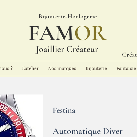
Bijouterie-Horlogerie
FAM
OR
Joaillier Créateur
Créat
ous ?
L'atelier
Nos marques
Bijouterie
Fantaisie
Festina
Automatique Diver