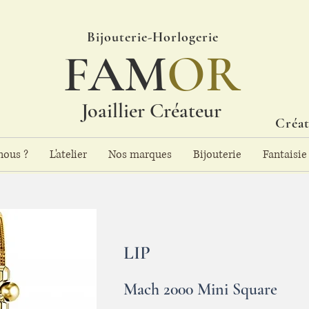
Bijouterie-Horlogerie
FAM
OR
Joaillier Créateur
Créat
ous ?
L'atelier
Nos marques
Bijouterie
Fantaisie
LIP
Mach 2000 Mini Square