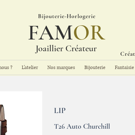
Bijouterie-Horlogerie
FAM
OR
Joaillier Créateur
Créat
ous ?
L'atelier
Nos marques
Bijouterie
Fantaisie
LIP
T26 Auto Churchill