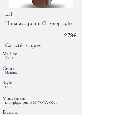
LIP
Himalaya 40mm Chronographe
279€
Caractéristiques
Matière
Acier
Genre
Homme
Style
Citadine
Mouvement
analogique quartz MIYOTA OS60
Etanche