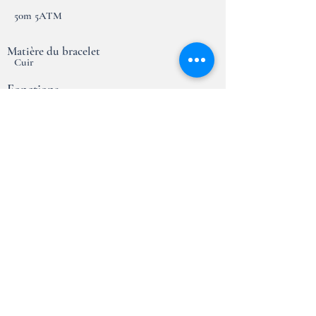
50m 5ATM
Matière du bracelet
Cuir
Fonctions
Heures, minutes, secondes, date, chronomètre
Taille du boitier
40mm
Garantie
2 ans
Essai en magasin
Réserver