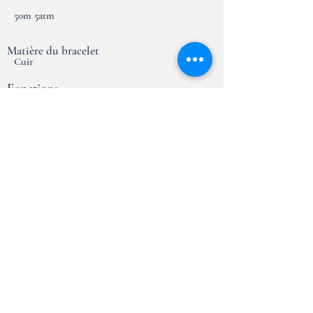
50m 5atm
Matière du bracelet
Cuir
Fonctions
Heures, minutes, secondes
Taille du boitier
30x28mm
Garantie
2 ans
Essai en magasin
Réserver