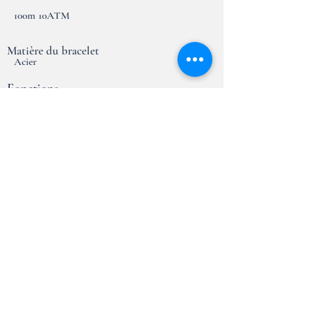
100m 10ATM
Matière du bracelet
Acier
Fonctions
Heures, minutes, secondes, date
Taille du boitier
40mm
Garantie
2 ans
Essai en magasin
Réserver