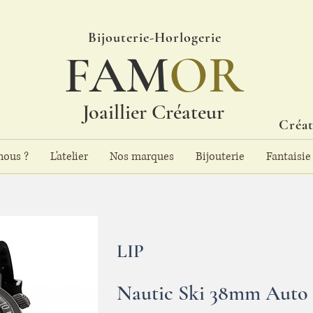
Bijouterie-Horlogerie
FAM
OR
Joaillier Créateur
Créat
ous ?
L'atelier
Nos marques
Bijouterie
Fantaisie
LIP
Nautic Ski 38mm Auto